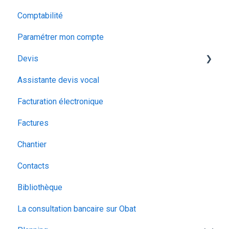
Comptabilité
Paramétrer mon compte
Devis
Assistante devis vocal
Vos clients
Facturation électronique
La gestion des déchets
Factures
Les options du devis
Chantier
Organiser votre devis
Contacts
Ajouter des éléments chiffrés
Bibliothèque
Le bordereau de chantier
La consultation bancaire sur Obat
La signature électronique