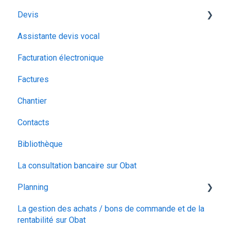
Devis
Assistante devis vocal
Vos clients
Facturation électronique
La gestion des déchets
Factures
Les options du devis
Chantier
Organiser votre devis
Contacts
Ajouter des éléments chiffrés
Bibliothèque
Le bordereau de chantier
La consultation bancaire sur Obat
La signature électronique
Planning
La gestion des achats / bons de commande et de la
Planning
rentabilité sur Obat