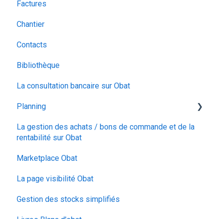
Factures
Les options du devis
Chantier
Organiser votre devis
Contacts
Ajouter des éléments chiffrés
Bibliothèque
Le bordereau de chantier
La consultation bancaire sur Obat
La signature électronique
Planning
La gestion des achats / bons de commande et de la
Planning
rentabilité sur Obat
Calendrier
Marketplace Obat
Configuration
La page visibilité Obat
Suivi du temps
Gestion des stocks simplifiés