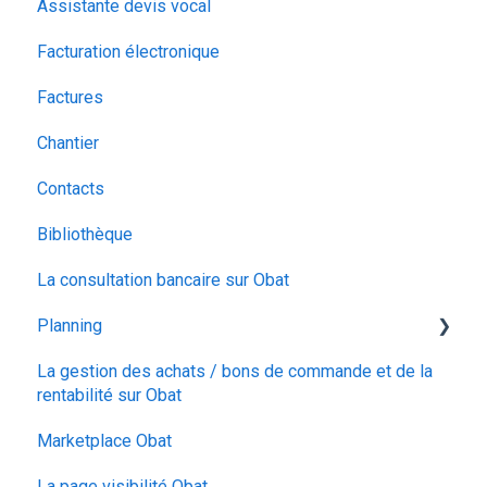
Assistante devis vocal
Vos clients
Facturation électronique
La gestion des déchets
Factures
Les options du devis
Chantier
Organiser votre devis
Contacts
Ajouter des éléments chiffrés
Bibliothèque
Le bordereau de chantier
La consultation bancaire sur Obat
La signature électronique
Planning
La gestion des achats / bons de commande et de la
Planning
rentabilité sur Obat
Calendrier
Marketplace Obat
Configuration
La page visibilité Obat