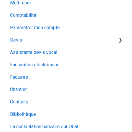
Multi-user
Comptabilité
Paramétrer mon compte
Devis
Assistante devis vocal
Vos clients
Facturation électronique
La gestion des déchets
Factures
Les options du devis
Chantier
Organiser votre devis
Contacts
Ajouter des éléments chiffrés
Bibliothèque
Le bordereau de chantier
La consultation bancaire sur Obat
La signature électronique