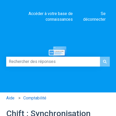
Accéder à votre base de
Se
connaissances
déconnecter
Comment pouvons-nous vous aider ?
Il n'y a aucune suggestion car le champ de recherche es
Aide
Comptabilité
Chift : Synchronisation